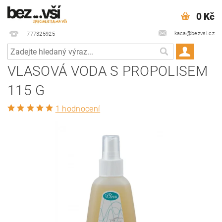
0 Kč
kaca@bezvsi.cz
777325925
VLASOVÁ VODA S PROPOLISEM
115 G
1 hodnocení