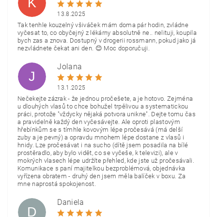
K
13.8.2025
Tak tenhle kouzelný všiváček mám doma pár hodin, zvládne
vyčesat to, co obyčejný z lékárny absolutně ne.. nelituji, koupila
bych zas a znova. Dostupný v drogerii rossmann, pokud jako já
nezvládnete čekat ani den. 😊 Moc doporučuji.
Jolana
J
13.1.2025
Nečekejte zázrak - že jednou pročešete, a je hotovo. Zejména
u dlouhých vlasů to chce bohužel trpělivou a systematickou
práci, protože "vždycky nějaká potvora unikne". Dejte tomu čas
a pravidelně každý den vyčesávejte. Ale oproti plastovým
hřebínkům se s tímhle kovovým lépe pročesává (má delší
zuby a je pevný) a opravdu mnohem lépe dostane z vlasů i
hnidy. Lze pročesávat i na sucho (dítě jsem posadila na bílé
prostěradlo, aby bylo vidět, co se vyčeše, k televizi), ale v
mokrých vlasech lépe udržíte přehled, kde jste už pročesávali.
Komunikace s paní majitelkou bezproblémová, objednávka
vyřízena obratem - druhý den jsem měla balíček v boxu. Za
mne naprostá spokojenost.
Daniela
D