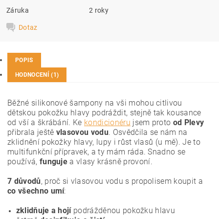
Záruka
2 roky
Dotaz
POPIS
HODNOCENÍ (1)
Běžné silikonové šampony na vši mohou citlivou
dětskou pokožku hlavy podráždit, stejně tak kousance
od vší a škrábání. Ke
kondicionéru
jsem proto
od Plevy
přibrala ještě
vlasovou vodu
. Osvědčila se nám na
zklidnění pokožky hlavy, lupy i růst vlasů (u mě). Je to
multifunkční přípravek, a ty mám ráda. Snadno se
používá,
funguje
a vlasy krásně provoní.
7 důvodů
, proč si vlasovou vodu s propolisem koupit a
co všechno umí
:
zklidňuje a hojí
podrážděnou pokožku hlavu