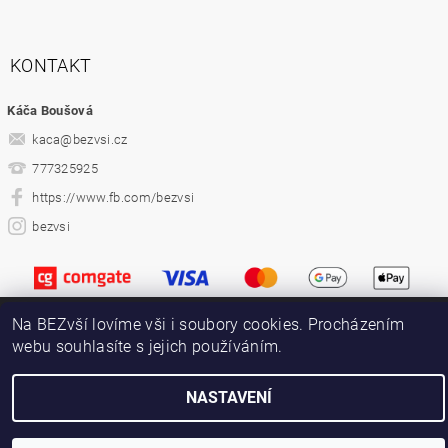
KONTAKT
Káča Boušová
kaca
@
bezvsi.cz
777325925
https://www.fb.com/bezvsi
bezvsi
Na BEZvší lovíme vši i soubory cookies. Procházením
2026 ©
bez...vší
, všechna práva vyhrazena
webu souhlasíte s jejich používáním.
Vytvořil Shoptet
NASTAVENÍ