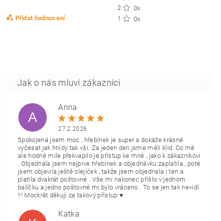
2
0x
Přidat hodnocení
1
0x
Anna
A
27.2.2026
Spokojená jsem moc , hřebínek je super a dokáže krásně
vyčesat jak hnídy tak vši. Za jeden den jsme měli klid. Co mě
ale hodně mile překvapilo je přístup ke mně , jako k zákazníkovi
. Objednala jsem nejprve hřebínek a objednávku zaplatila , poté
jsem objevila ještě olejíček , takže jsem objednala i ten a
platila dvakrát poštovné . Vše mi nakonec přišlo v jednom
balíčku a jedno poštovné mi bylo vráceno . To se jen tak nevidí
!!! Mockrát děkuji za takový přístup ♥️
Katka