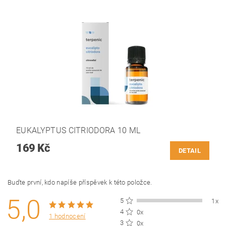
EUKALYPTUS CITRIODORA 10 ML
169 Kč
DETAIL
Buďte první, kdo napíše příspěvek k této položce.
5,0
5
1x
4
0x
1 hodnocení
3
0x