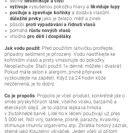
šetrně
desinfikuje a čistí
vyživuje
vysušenou pokožku hlavy a
likviduje lupy
posiluje a zpevňuje kořínky
a dodává vlasům
důležité prvky
jako je železo, měď a zinek
působí
proti vypadávání a řídnutí vlasů
pomáhá
růstu nových vlasů
vhodná
pro děti i dospěláky
Jak vodu použít
: Před použitím lahvičku protřepte,
případný sediment je přirozený. Vodu nastříkejte ke
kořínkům vlasů a prsty vmasírujte do pokožky.
Neoplachujte. Stačí použít 1x denně, můžete i dvakrát.
Pokud máte sklon k alergiím, prvně přípravek
vyzkoušejte na zápěstí. Když za 24 hodin kůže
nezčervená, je to dobrý.
Co je propolis
: Propolis je včelí produkt, konkrétně jde o
směs pryskyřičných látek, včelího vosku, balzámů a
éterických olejů. Je to vláčná lepkavá hmota
v žlutohnědé barvě. Lidé ho k léčení používají už přes
5 000 let. Ničí viry, bakterie, plísně, parazity, kvasinky,
stimuluje imunitu organismu atp. Zkrátka hotový zázrak,
stejně jako Kouzelný všiváček. Jeden včelí úl přitom