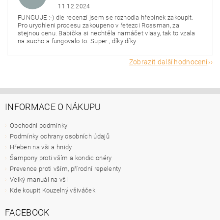
11.12.2024
FUNGUJE :-) dle recenzí jsem se rozhodla hřebínek zakoupit.
Pro urychleni procesu zakoupeno v řetezci Rossman, za
stejnou cenu. Babička si nechtěla namáčet vlasy, tak to vzala
na sucho a fungovalo to. Super , díky díky
Zobrazit další hodnocení
INFORMACE O NÁKUPU
Obchodní podmínky
Podmínky ochrany osobních údajů
Hřeben na vši a hnidy
Šampony proti vším a kondicionéry
Prevence proti vším, přírodní repelenty
Velký manuál na vši
Kde koupit Kouzelný všiváček
FACEBOOK