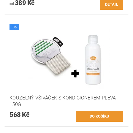
389 Kč
od
DETAIL
Tip
KOUZELNÝ VŠIVÁČEK S KONDICIONÉREM PLEVA
150G
568 Kč