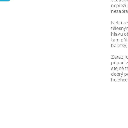
nepřeži
nezabra
Nebo se
tělesný
hlavu o
tam při
baletky,
Zarazil
případ z
stejně t
dobrý po
ho chce