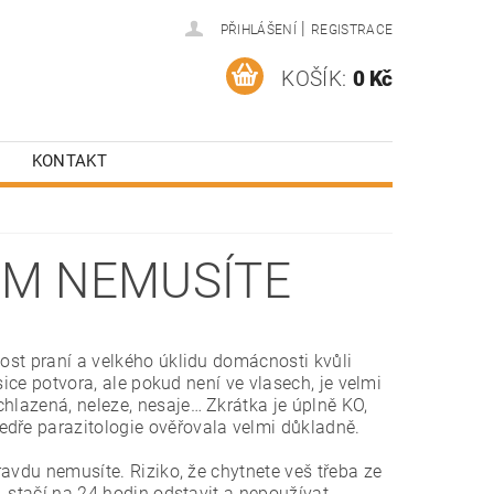
|
PŘIHLÁŠENÍ
REGISTRACE
KOŠÍK:
0 Kč
KONTAKT
Ý MANUÁL NA VŠI
ŠÍM NEMUSÍTE
nost praní a velkého úklidu domácnosti kvůli
 sice potvora, ale pokud není ve vlasech, je velmi
hlazená, neleze, nesaje… Zkrátka je úplně KO,
edře parazitologie ověřovala velmi důkladně.
ravdu nemusíte. Riziko, že chytnete veš třeba ze
, stačí na 24 hodin odstavit a nepoužívat,