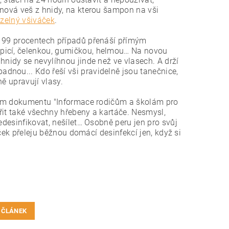
 nová veš z hnidy, na kterou šampon na vši
zelný všiváček
.
v 99 procentech případů přenáší přímým
epicí, čelenkou, gumičkou, helmou… Na novou
hnidy se nevylíhnou jinde než ve vlasech. A drží
dnou... Kdo řeší vši pravidelně jsou tanečnice,
ě upravují vlasy.
álním dokumentu "Informace rodičům a školám pro
třit také všechny hřebeny a kartáče. Nesmysl,
edesinfikovat, nešílet… Osobně peru jen pro svůj
áček přeleju běžnou domácí desinfekcí jen, když si
 ČLÁNEK