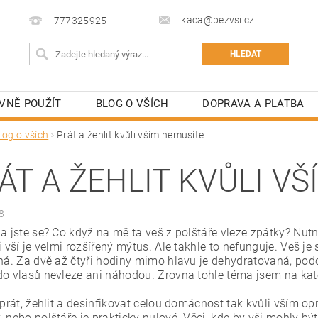
kaca@bezvsi.cz
777325925
VNĚ POUŽÍT
BLOG O VŠÍCH
DOPRAVA A PLATBA
NEJČASTĚJŠÍ OTÁZKY
NAPSALI O VŠIVÁČKU
VELK
log o vších
Prát a žehlit kvůli vším nemusíte
ÁT A ŽEHLIT KVŮLI V
8
la jste se? Co když na mě ta veš z polštáře vleze zpátky? Nut
i vší je velmi rozšířený mýtus. Ale takhle to nefunguje. Veš je
lná. Za dvě až čtyři hodiny mimo hlavu je dehydratovaná, podc
do vlasů nevleze ani náhodou. Zrovna tohle téma jsem na kat
 prát, žehlit a desinfikovat celou domácnost tak kvůli vším op
 nebo polštáře je prakticky nulové. Věci, kde by vši mohly být