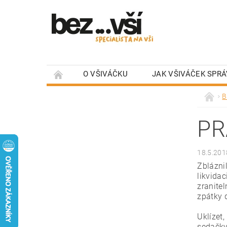
O VŠIVÁČKU
JAK VŠIVÁČEK SPRÁ
HODNOCENÍ OBCHODU
O BEZVŠÍ
B
TISKOVÉ MATERIÁLY BEZ...VŠÍ KE STAŽENÍ
PR
18.5.201
Zblázni
likvidac
zranite
zpátky 
Uklízet,
sedačky,