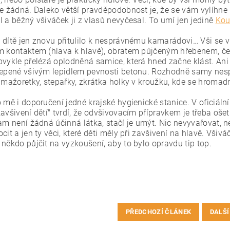
je žádná. Daleko větší pravděpodobnost je, že se vám vylíhne
l a běžný všiváček ji z vlasů nevyčesal. To umí jen jedině
Kou
 dítě jen znovu přitulilo k nesprávnému kamarádovi… Vši se 
m kontaktem (hlava k hlavě), obratem půjčeným hřebenem, č
bvykle přelézá oplodněná samice, která hned začne klást. Ani 
lepené všivým lepidlem pevnosti betonu. Rozhodně samy nespa
 mažoretky, stepařky, zkrátka holky v kroužku, kde se hromadn
o mě i doporučení jedné krajské hygienické stanice. V ofici
avšivení dětí" tvrdí, že odvšivovacím přípravkem je třeba oše
am není žádná účinná látka, stačí je umýt. Nic nevyvařovat, n
cit a jen ty věci, které děti měly při zavšivení na hlavě. Všiv
 někdo půjčit na vyzkoušení, aby to bylo opravdu tip top.
PŘEDCHOZÍ ČLÁNEK
DALŠÍ