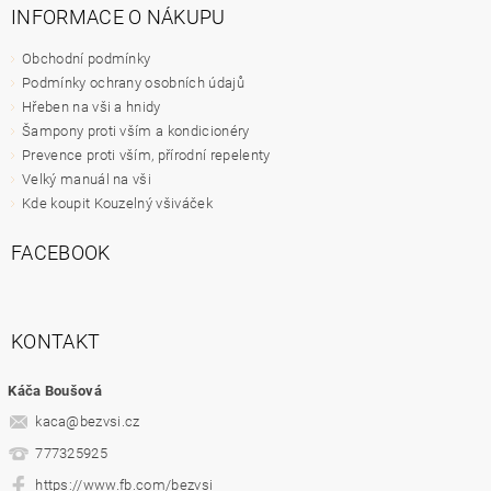
INFORMACE O NÁKUPU
Obchodní podmínky
Podmínky ochrany osobních údajů
Hřeben na vši a hnidy
Šampony proti vším a kondicionéry
Prevence proti vším, přírodní repelenty
Velký manuál na vši
Kde koupit Kouzelný všiváček
FACEBOOK
KONTAKT
Káča Boušová
kaca
@
bezvsi.cz
777325925
https://www.fb.com/bezvsi