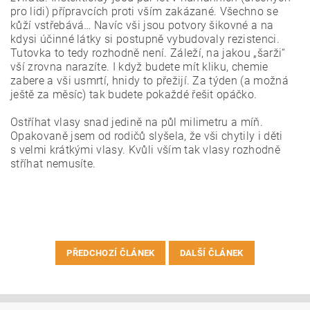
pro lidi) přípravcích proti vším zakázané. Všechno se
kůží vstřebává… Navíc vši jsou potvory šikovné a na
kdysi účinné látky si postupně vybudovaly rezistenci.
Tutovka to tedy rozhodně není. Záleží, na jakou „šarži“
vší zrovna narazíte. I když budete mít kliku, chemie
zabere a vši usmrtí, hnidy to přežijí. Za týden (a možná
ještě za měsíc) tak budete pokaždé řešit opáčko.
Ostříhat vlasy snad jedině na půl milimetru a míň.
Opakovaně jsem od rodičů slyšela, že vši chytily i děti
s velmi krátkými vlasy. Kvůli vším tak vlasy rozhodně
stříhat nemusíte.
PŘEDCHOZÍ ČLÁNEK
DALŠÍ ČLÁNEK