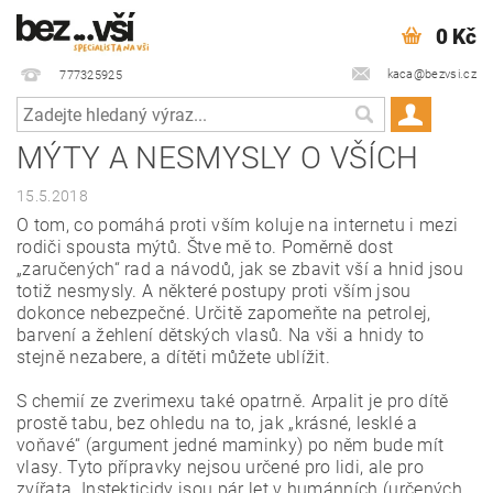
0 Kč
kaca@bezvsi.cz
777325925
MÝTY A NESMYSLY O VŠÍCH
15.5.2018
O tom, co pomáhá proti vším koluje na internetu i mezi
rodiči spousta mýtů. Štve mě to. Poměrně dost
„zaručených“ rad a návodů, jak se zbavit vší a hnid jsou
totiž nesmysly. A některé postupy proti vším jsou
dokonce nebezpečné. Určitě zapomeňte na petrolej,
barvení a žehlení dětských vlasů. Na vši a hnidy to
stejně nezabere, a dítěti můžete ublížit.
S chemií ze zverimexu také opatrně. Arpalit je pro dítě
prostě tabu, bez ohledu na to, jak „krásné, lesklé a
voňavé“ (argument jedné maminky) po něm bude mít
vlasy. Tyto přípravky nejsou určené pro lidi, ale pro
zvířata. Instekticidy jsou pár let v humánních (určených