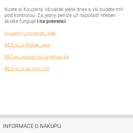
Kupte si Kouzelný všiváček ještě dnes a vši budete mít
pod kontrolou. Za jedny peníze už napořád! Hřeben
skvěle funguje
i na prevenci
.
kouzelny_vsivacek_web
BEZvsi_pribalak_web
BEZvsi_spolecna_objednavka
BEZvsi_pracovni_list
INFORMACE O NÁKUPU