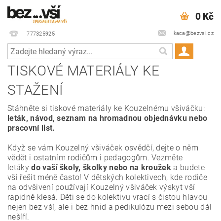
0 Kč
kaca@bezvsi.cz
777325925
TISKOVÉ MATERIÁLY KE
STAŽENÍ
Stáhněte si tiskové materiály ke Kouzelnému všiváčku:
leták, návod, seznam na hromadnou objednávku nebo
pracovní list.
Když se vám Kouzelný všiváček osvědčí, dejte o něm
vědět i ostatním rodičům i pedagogům. Vezměte
letáky
do vaší školy, školky nebo na kroužek
a budete
vši řešit méně často! V dětských kolektivech, kde rodiče
na odvšivení používají Kouzelný všiváček výskyt vší
rapidně klesá. Děti se do kolektivu vrací s čistou hlavou
nejen bez vší, ale i bez hnid a pedikulózu mezi sebou dál
nešíří.