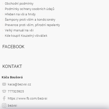
Obchodní podmínky
Podmínky ochrany osobních údajů
Hřeben na vši a hnidy
Šampony proti vším a kondicionéry
Prevence proti vším, přírodní repelenty
Velký manuál na vši
Kde koupit Kouzelný všiváček
FACEBOOK
KONTAKT
Káča Boušová
kaca
@
bezvsi.cz
777325925
https://www.fb.com/bezvsi
bezvsi