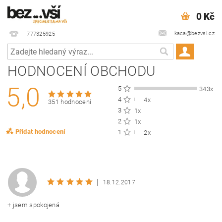
0 Kč
kaca@bezvsi.cz
777325925
HODNOCENÍ OBCHODU
5,0
5
343x
4
4x
351 hodnocení
3
1x
2
1x
Přidat hodnocení
1
2x
|
18.12.2017
+ jsem spokojená