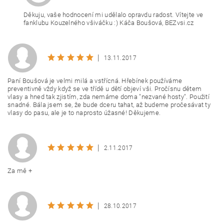
Děkuju, vaše hodnocení mi udělalo opravdu radost. Vítejte ve
fanklubu Kouzelného všiváčku :) Káča Boušová, BEZvsi.cz
|
13.11.2017
Paní Boušová je velmi milá a vstřícná. Hřebínek používáme
preventivně vždy když se ve třídě u dětí objeví vši. Pročísnu dětem
vlasy a hned tak zjistím, zda nemáme doma "nezvané hosty". Použití
snadné. Bála jsem se, že bude dceru tahat, až budeme pročesávat ty
vlasy do pasu, ale je to naprosto úžasné! Děkujeme.
|
2.11.2017
Za mě +
|
28.10.2017