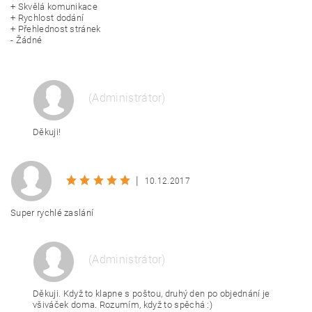
+ Skvělá komunikace
+ Rychlost dodání
+ Přehlednost stránek
- Žádné
(Administrátor)
Děkuji!
|
10.12.2017
Super rychlé zaslání
(Administrátor)
Děkuji. Když to klapne s poštou, druhý den po objednání je
všiváček doma. Rozumím, když to spěchá :)