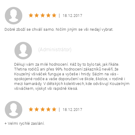
|
18.12.2017
Dobré zboží se chválí samo. Ničím jiným se vši nedají vybrat.
BEZPEČNOSTNÍ KONTROLA
(Administrátor)
Děkuji vám za milé hodnocení. Kéž by to bylo tak, jak říkáte.
Opište text z obrázku
Třetina rodičů ani přes 99% hodnocení zákazníků nevěří, že
Kouzelný všiváček funguje a vyčeše i hnidy. Sázím na vás -
spokojené rodiče a vaše doporučení ve škole, školce, v rodině i
mezi kamarády. V dětských kolektivech, kde odvšivují Kouzelným
všiváčkem, výskyt vši rapidně klesá.
|
18.12.2017
+ Velmi rychlé zaslání.