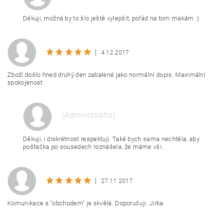
Děkuji, možná by to šlo ještě vylepšit, pořád na tom makám :)
|
4.12.2017
Zboží došlo hned druhý den zabalené jako normální dopis. Maximální
spokojenost.
(Administrátor)
Děkuji, i diskrétnost respektuji. Také bych sama nechtěla, aby
pošťačka po sousedech roznášela, že máme vši.
|
27.11.2017
Komunikace s "obchodem" je skvělá. Doporučuji. Jirka