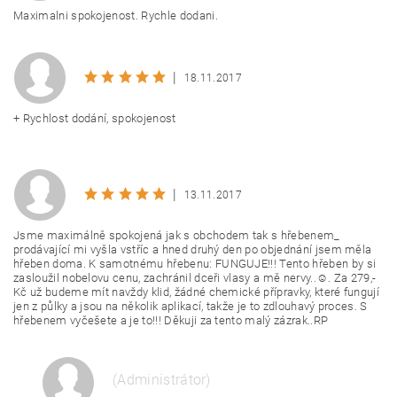
Maximalni spokojenost. Rychle dodani.
|
18.11.2017
+ Rychlost dodání, spokojenost
|
13.11.2017
Jsme maximálně spokojená jak s obchodem tak s hřebenem_
prodávající mi vyšla vstříc a hned druhý den po objednání jsem měla
hřeben doma. K samotnému hřebenu: FUNGUJE!!! Tento hřeben by si
zasloužil nobelovu cenu, zachránil dceři vlasy a mě nervy..☺. Za 279,-
Kč už budeme mít navždy klid, žádné chemické přípravky, které fungují
jen z půlky a jsou na několik aplikací, takže je to zdlouhavý proces. S
hřebenem vyčešete a je to!!! Děkuji za tento malý zázrak..RP
(Administrátor)