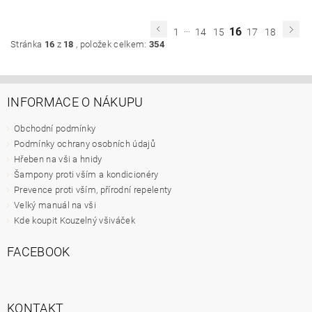
...
16
1
14
15
17
18
Stránka
16
z
18
, položek celkem:
354
INFORMACE O NÁKUPU
Obchodní podmínky
Podmínky ochrany osobních údajů
Hřeben na vši a hnidy
Šampony proti vším a kondicionéry
Prevence proti vším, přírodní repelenty
Velký manuál na vši
Kde koupit Kouzelný všiváček
FACEBOOK
KONTAKT