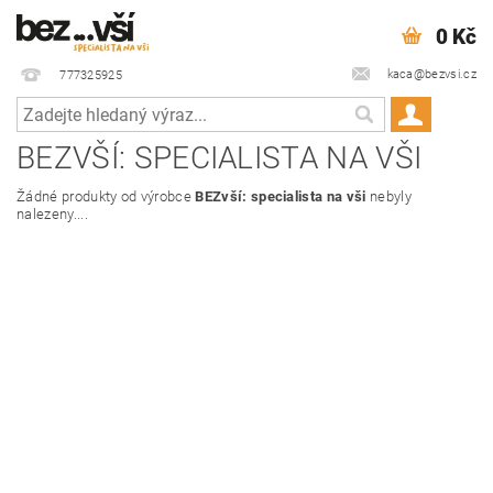
0 Kč
kaca@bezvsi.cz
777325925
BEZVŠÍ: SPECIALISTA NA VŠI
Žádné produkty od výrobce
BEZvší: specialista na vši
nebyly
nalezeny....